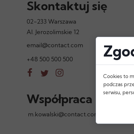
Skontaktuj się
02-233 Wars
zawa
Al. Jerozolimskie 12
email@contact.com
Zgod
+48 5
00 500 500
Cookies to m
podczas prze
serwisu, perso
Współpraca
m.kowalski@contact.com