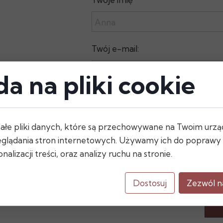
Twój e-mail:
a na pliki cookie
Treść wiadomości:
ałe pliki danych, które są przechowywane na Twoim urzą
glądania stron internetowych. Używamy ich do poprawy d
nalizacji treści, oraz analizy ruchu na stronie.
Dostosuj
Zezwól n